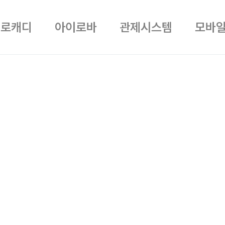
헬로캐디
아이로바
관제시스템
모바