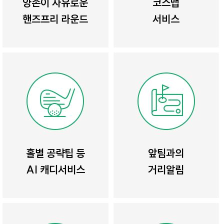
양손이 자유로운
코스맵
핸즈프리 라운드
서비스
홀별 공략팁 등
앞팀과의
AI 캐디서비스
거리알림