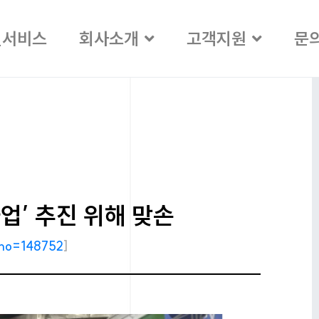
일서비스
회사소개
고객지원
문
’ 추진 위해 맞손
dxno=148752
]